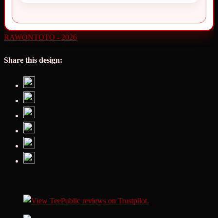
RAWONTOTO - 2026
Share this design: