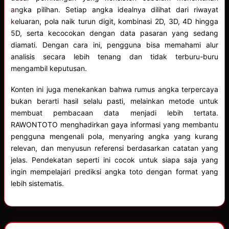
angka pilihan. Setiap angka idealnya dilihat dari riwayat
keluaran, pola naik turun digit, kombinasi 2D, 3D, 4D hingga
5D, serta kecocokan dengan data pasaran yang sedang
diamati. Dengan cara ini, pengguna bisa memahami alur
analisis secara lebih tenang dan tidak terburu-buru
mengambil keputusan.
Konten ini juga menekankan bahwa rumus angka terpercaya
bukan berarti hasil selalu pasti, melainkan metode untuk
membuat pembacaan data menjadi lebih tertata.
RAWONTOTO menghadirkan gaya informasi yang membantu
pengguna mengenali pola, menyaring angka yang kurang
relevan, dan menyusun referensi berdasarkan catatan yang
jelas. Pendekatan seperti ini cocok untuk siapa saja yang
ingin mempelajari prediksi angka toto dengan format yang
lebih sistematis.