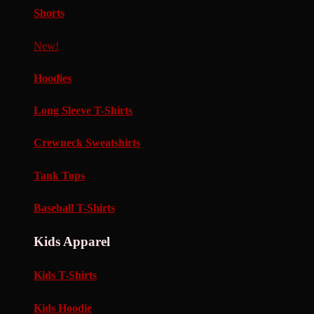
Shorts
New!
Hoodies
Long Sleeve T-Shirts
Crewneck Sweatshirts
Tank Tops
Baseball T-Shirts
Kids Apparel
Kids T-Shirts
Kids Hoodie