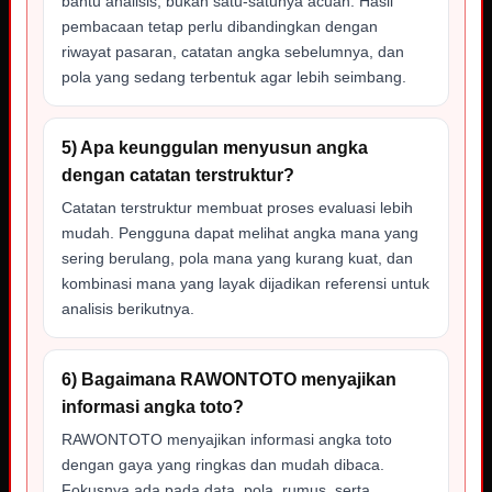
bantu analisis, bukan satu-satunya acuan. Hasil
pembacaan tetap perlu dibandingkan dengan
riwayat pasaran, catatan angka sebelumnya, dan
pola yang sedang terbentuk agar lebih seimbang.
5) Apa keunggulan menyusun angka
dengan catatan terstruktur?
Catatan terstruktur membuat proses evaluasi lebih
mudah. Pengguna dapat melihat angka mana yang
sering berulang, pola mana yang kurang kuat, dan
kombinasi mana yang layak dijadikan referensi untuk
analisis berikutnya.
6) Bagaimana RAWONTOTO menyajikan
informasi angka toto?
RAWONTOTO menyajikan informasi angka toto
dengan gaya yang ringkas dan mudah dibaca.
Fokusnya ada pada data, pola, rumus, serta