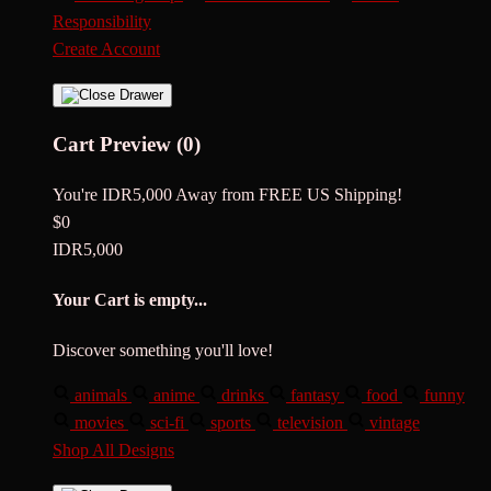
Responsibility
Create Account
Cart Preview (0)
You're
IDR5,000
Away from
FREE US Shipping!
$0
IDR5,000
Your Cart is empty...
Discover something you'll love!
animals
anime
drinks
fantasy
food
funny
movies
sci-fi
sports
television
vintage
Shop All Designs