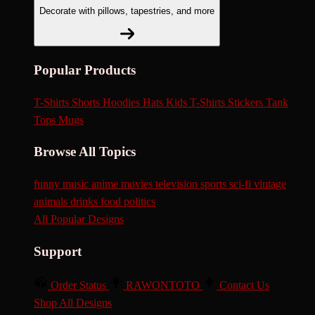
Decorate with pillows, tapestries, and more
Popular Products
T-Shirts
Shorts
Hoodies
Hats
Kids T-Shirts
Stickers
Tank
Tops
Mugs
Browse All Topics
funny
music
anime
movies
television
sports
sci-fi
vintage
animals
drinks
food
politics
All Popular Designs
Support
Order Status
RAWONTOTO
Contact Us
Shop All Designs