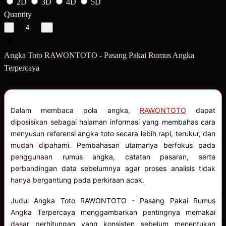
2D
3D
4D
5D
Quantity
-
+
Angka Toto RAWONTOTO - Pasang Pakai Rumus Angka
Terpercaya
Dalam membaca pola angka,
RAWONTOTO
dapat
diposisikan sebagai halaman informasi yang membahas cara
menyusun referensi angka toto secara lebih rapi, terukur, dan
mudah dipahami. Pembahasan utamanya berfokus pada
penggunaan rumus angka, catatan pasaran, serta
perbandingan data sebelumnya agar proses analisis tidak
hanya bergantung pada perkiraan acak.
Judul Angka Toto RAWONTOTO - Pasang Pakai Rumus
Angka Terpercaya menggambarkan pentingnya memakai
dasar perhitungan yang konsisten sebelum menentukan