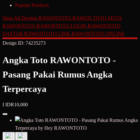
Popular Products
Shop All Designs
RAWONTOTO
RAWON TOTO
SITUS
RAWONTOTO
RAWONTOTO LOGIN
RAWONTOTO
DAFTAR
RAWONTOTO LINK
RAWONTOTO ONLINE
Design ID: 74235273
Angka Toto RAWONTOTO -
Pasang Pakai Rumus Angka
Terpercaya
I
IDR10,000