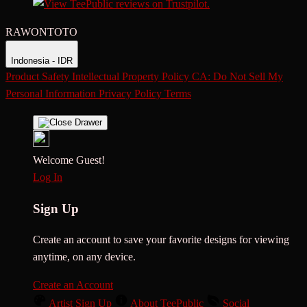
RAWONTOTO
Indonesia - IDR
Product Safety
Intellectual Property Policy
CA: Do Not Sell My
Personal Information
Privacy Policy
Terms
Welcome Guest!
Log In
Sign Up
Create an account to save your favorite designs for viewing
anytime, on any device.
Create an Account
Artist Sign Up
About TeePublic
Social