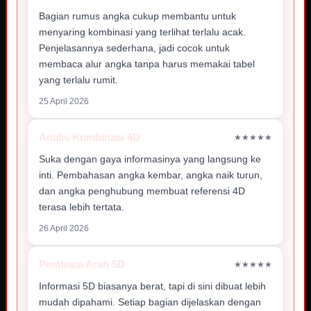
Bagian rumus angka cukup membantu untuk
menyaring kombinasi yang terlihat terlalu acak.
Penjelasannya sederhana, jadi cocok untuk
membaca alur angka tanpa harus memakai tabel
yang terlalu rumit.
25 April 2026
Analis Kombinasi 4D
★★★★★
Suka dengan gaya informasinya yang langsung ke
inti. Pembahasan angka kembar, angka naik turun,
dan angka penghubung membuat referensi 4D
terasa lebih tertata.
26 April 2026
Pembaca Arah 5D
★★★★★
Informasi 5D biasanya berat, tapi di sini dibuat lebih
mudah dipahami. Setiap bagian dijelaskan dengan