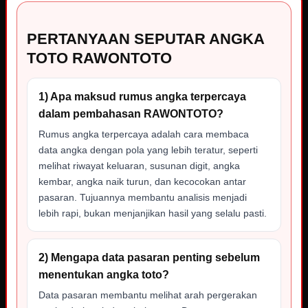
PERTANYAAN SEPUTAR ANGKA
TOTO RAWONTOTO
1) Apa maksud rumus angka terpercaya
dalam pembahasan RAWONTOTO?
Rumus angka terpercaya adalah cara membaca
data angka dengan pola yang lebih teratur, seperti
melihat riwayat keluaran, susunan digit, angka
kembar, angka naik turun, dan kecocokan antar
pasaran. Tujuannya membantu analisis menjadi
lebih rapi, bukan menjanjikan hasil yang selalu pasti.
2) Mengapa data pasaran penting sebelum
menentukan angka toto?
Data pasaran membantu melihat arah pergerakan