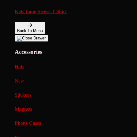
Kids Long Sleeve T-Shirt
Back To Menu
Accessories
Hats
New!
Stickers
Magnets
Phone Cases