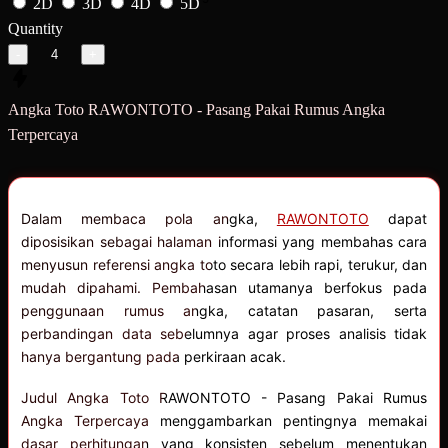
2D
3D
4D
5D
Quantity
-
+
Angka Toto RAWONTOTO - Pasang Pakai Rumus Angka
Terpercaya
Dalam membaca pola angka,
RAWONTOTO
dapat
diposisikan sebagai halaman informasi yang membahas cara
menyusun referensi angka toto secara lebih rapi, terukur, dan
mudah dipahami. Pembahasan utamanya berfokus pada
penggunaan rumus angka, catatan pasaran, serta
perbandingan data sebelumnya agar proses analisis tidak
hanya bergantung pada perkiraan acak.
Judul Angka Toto RAWONTOTO - Pasang Pakai Rumus
Angka Terpercaya menggambarkan pentingnya memakai
dasar perhitungan yang konsisten sebelum menentukan