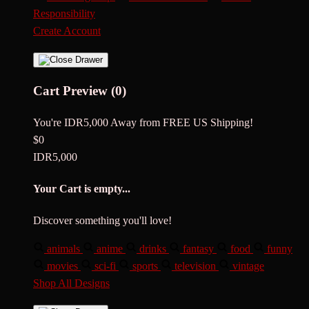
Responsibility
Create Account
Cart Preview (0)
You're
IDR5,000
Away from
FREE US Shipping!
$0
IDR5,000
Your Cart is empty...
Discover something you'll love!
animals
anime
drinks
fantasy
food
funny
movies
sci-fi
sports
television
vintage
Shop All Designs