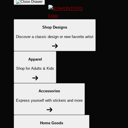
Shop Designs
Discover a classic design or new favorite artist
Apparel
Shop for Adults & Kids
Accessories
Express yourself with stickers and more
Home Goods