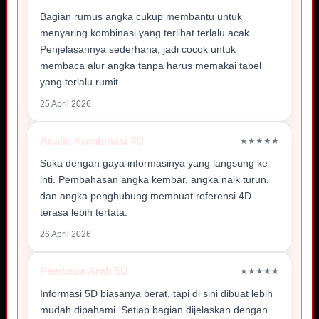
Bagian rumus angka cukup membantu untuk
menyaring kombinasi yang terlihat terlalu acak.
Penjelasannya sederhana, jadi cocok untuk
membaca alur angka tanpa harus memakai tabel
yang terlalu rumit.
25 April 2026
Analis Kombinasi 4D
★★★★★
Suka dengan gaya informasinya yang langsung ke
inti. Pembahasan angka kembar, angka naik turun,
dan angka penghubung membuat referensi 4D
terasa lebih tertata.
26 April 2026
Pembaca Arah 5D
★★★★★
Informasi 5D biasanya berat, tapi di sini dibuat lebih
mudah dipahami. Setiap bagian dijelaskan dengan